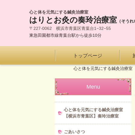
心と体を元気にする鍼灸治療室
はりとお灸の
奏玲治療室
（そうれ
〒227-0062 横浜市青葉区青葉台1−32−55
東急田園都市線青葉台駅から
徒歩10分
トップページ
心と体を元気にする鍼灸治療室
Menu
心と体を元気にする鍼灸治療室
【横浜市青葉区】奏玲治療室
ごあいさつ