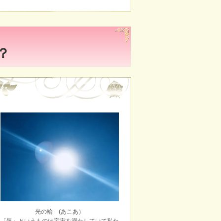
？
光の輪 (あこあ）
「気」というものは宇宙を満たしていて私た