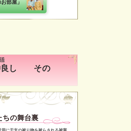
のお部屋」
活
仲良し その
たちの舞台裏
用に干支の被り物を被らされる被害