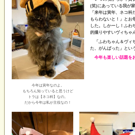
(笑)にあっている我が
「来年は寅年、ネコ科
もらわないと！」とお
した。しかーし！ふわ
的撮りやすいヴィちゃ
「ふわちゃん＆ヴィち
た、がんばった」とい
今年も楽しい話題をお
今年は寅年なのよ。
もちろん知っていると思うけど
トラは【ネコ科】なの。
だから今年は私が主役なの！