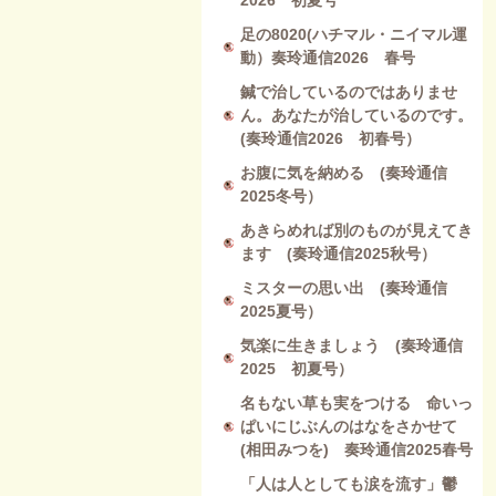
2026 初夏号
足の8020(ハチマル・ニイマル運
動）奏玲通信2026 春号
鍼で治しているのではありませ
ん。あなたが治しているのです。
(奏玲通信2026 初春号）
お腹に気を納める (奏玲通信
2025冬号）
あきらめれば別のものが見えてき
ます (奏玲通信2025秋号）
ミスターの思い出 (奏玲通信
2025夏号）
気楽に生きましょう (奏玲通信
2025 初夏号）
名もない草も実をつける 命いっ
ぱいにじぶんのはなをさかせて
(相田みつを) 奏玲通信2025春号
「人は人としても涙を流す」鬱