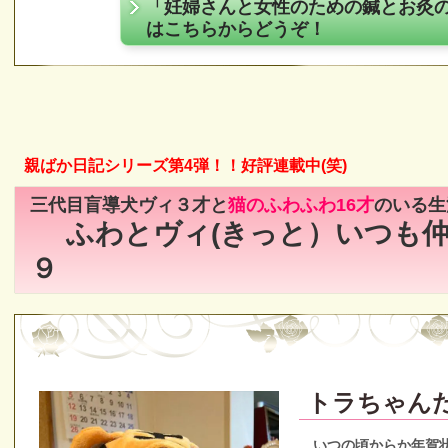
「妊婦さんと女性のための鍼とお灸
はこちらからどうぞ！
親ばか日記シリーズ第4弾！！好評連載中(笑)
三代目盲導犬ヴィ３才と
猫のふわふわ16才
のいる生
ふわとヴィ(きっと）いつも
９
トラちゃん
いつの頃からか年賀状