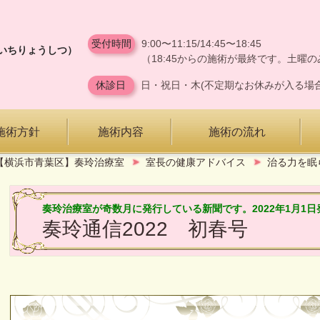
受付時間
9:00
〜11:15
/14:45
〜18:45
いちりょうしつ）
（18:45からの施術が最終です。土曜のみ
休診日
日・祝日・木(不定期なお休みが入る場
施術方針
施術内容
施術の流れ
【横浜市青葉区】奏玲治療室
室長の健康アドバイス
治る力を眠
奏玲治療室が奇数月に発行している新聞です。2022年1月1日
奏玲通信2022 初春号