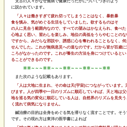
太古の人々がなぜ無病で健康だったかについてつぎのよう
に説かれています。
「人々は働きすぎて疲れ切ってしまうことはなく、暴飲暴
食を慎み、気がめぐる生活をしていました。欲するものはそ
の人に見合う範囲内なので、すべての望みはかなえられ、食べた
心地よく思い、習わしを楽しみ、地位の高低をうらやむことのな
ですから、みだらな邪説や、誘惑に心を奪われることもなく、何
せんでした。これが無病息災への道なのです。だから皆が百歳に
ころがなかったのです。これが養生の方法を身につけているとい
ることができるのです。
※※～～～※※～～～※※～～～※※～～～※※
また次のような記載もあります。
「人は大地に生まれ、その命は天(宇宙)につながっています。
びます。人が四季や一日のリズムに順応していれば、天と地は父
地を巡る気の変化に順応している人は、自然界のリズムを見失う
く流れて病気になりません。
鍼治療の目的は全身をめぐる気を滞りなく流すことです。そう
です。その現れ方は東洋の医学書によれば