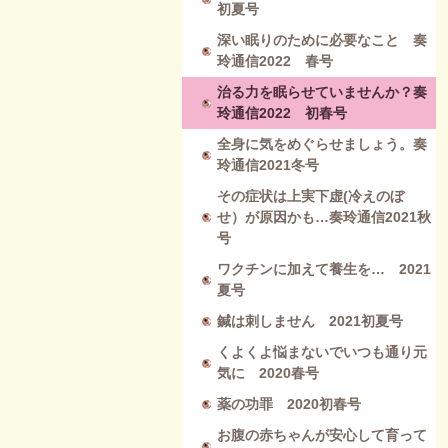
初夏号
深い眠りのために必要なこと 奏
玲通信2022 春号
治る力を眠らせていませんか？奏
玲通信2022 初春号
全身に気をめぐらせましょう。奏
玲通信2021冬号
その症状は上実下虚(冷えのぼ
せ）が原因かも…奏玲通信2021秋
号
ワクチンに加えて養生を… 2021
夏号
鍼は刺しません 2021初夏号
くよくよ悩まないでいつも通り元
気に 2020春号
薬の功罪 2020初春号
お腹の赤ちゃんが安心して育って