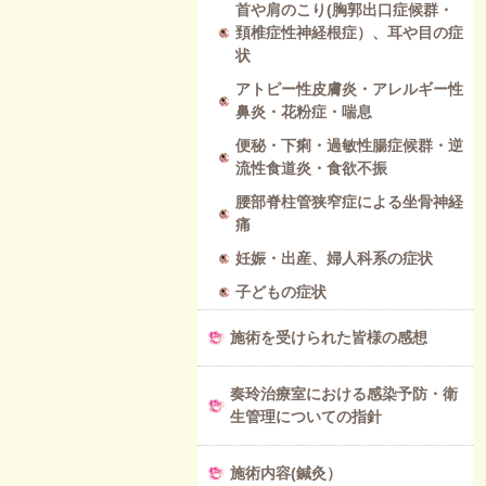
首や肩のこり(胸郭出口症候群・
頚椎症性神経根症）、耳や目の症
状
アトピー性皮膚炎・アレルギー性
鼻炎・花粉症・喘息
便秘・下痢・過敏性腸症候群・逆
流性食道炎・食欲不振
腰部脊柱管狭窄症による坐骨神経
痛
妊娠・出産、婦人科系の症状
子どもの症状
施術を受けられた皆様の感想
奏玲治療室における感染予防・衛
生管理についての指針
施術内容(鍼灸）